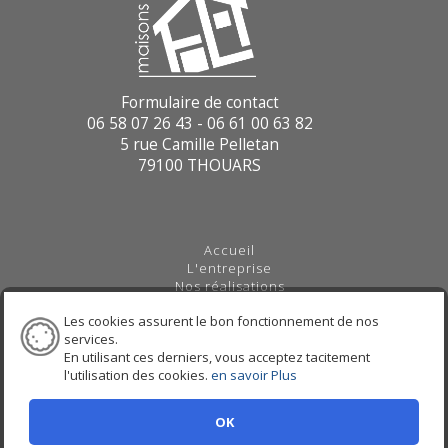
Formulaire de contact
06 58 07 26 43 - 06 61 00 63 82
5 rue Camille Pelletan
79100 THOUARS
Accueil
L'entreprise
Nos réalisations
Construction neuve
Les cookies assurent le bon fonctionnement de nos
Tertiaire & Commerce
services.
Rénovation
En utilisant ces derniers, vous acceptez tacitement
Extension
l'utilisation des cookies.
en savoir Plus
Actualités
Nous contacter
Maître d'oeuvre Mirebeau
OK
Maître d'oeuvre Bressuire